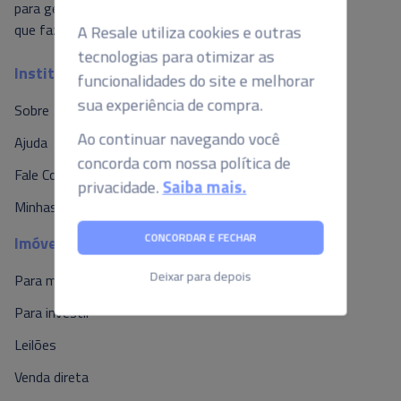
A Resale utiliza cookies e outras
para gerar valor ao mercado, é isso o
que fazemos por aqui.
tecnologias para otimizar as
funcionalidades do site e melhorar
Institucional
sua experiência de compra.
Sobre
Ao continuar navegando você
concorda com nossa política de
Ajuda
privacidade.
Saiba mais.
Fale Conosco
Minhas Propostas
CONCORDAR E FECHAR
Imóveis
Deixar para depois
Para morar
Para investir
Leilões
Venda direta