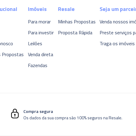
tucional
Imóveis
Resale
Seja um parcei
Para morar
Minhas Propostas
Venda nossos im
Para investir
Proposta Rápida
Preste serviços p
onosco
Leilões
Traga os imóveis
s Propostas
Venda direta
Fazendas
Compra segura
Os dados da sua compra são 100% seguros na Resale.