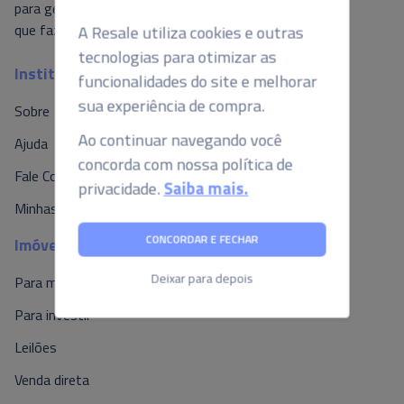
A Resale utiliza cookies e outras
para gerar valor ao mercado, é isso o
que fazemos por aqui.
tecnologias para otimizar as
funcionalidades do site e melhorar
Institucional
sua experiência de compra.
Sobre
Ao continuar navegando você
concorda com nossa política de
Ajuda
privacidade.
Saiba mais.
Fale Conosco
Minhas Propostas
CONCORDAR E FECHAR
Imóveis
Deixar para depois
Para morar
Para investir
Leilões
Venda direta