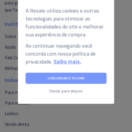
A Resale utiliza cookies e outras
para gerar valor ao mercado, é isso o
que fazemos por aqui.
tecnologias para otimizar as
funcionalidades do site e melhorar
Institucional
sua experiência de compra.
Sobre
Ao continuar navegando você
concorda com nossa política de
Ajuda
privacidade.
Saiba mais.
Fale Conosco
Minhas Propostas
CONCORDAR E FECHAR
Imóveis
Deixar para depois
Para morar
Para investir
Leilões
Venda direta