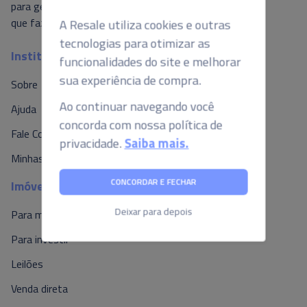
A Resale utiliza cookies e outras
para gerar valor ao mercado, é isso o
que fazemos por aqui.
tecnologias para otimizar as
funcionalidades do site e melhorar
Institucional
sua experiência de compra.
Sobre
Ao continuar navegando você
concorda com nossa política de
Ajuda
privacidade.
Saiba mais.
Fale Conosco
Minhas Propostas
CONCORDAR E FECHAR
Imóveis
Deixar para depois
Para morar
Para investir
Leilões
Venda direta