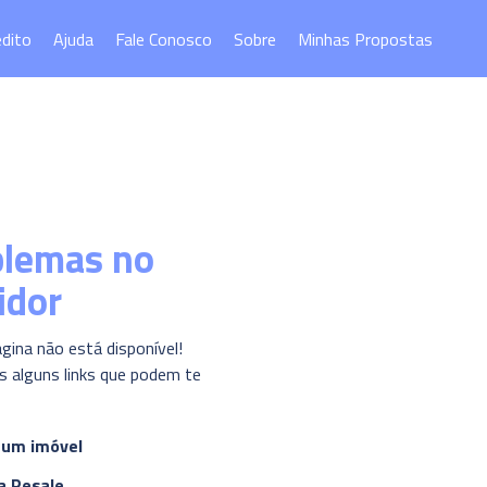
édito
Ajuda
Fale Conosco
Sobre
Minhas Propostas
blemas no
idor
ágina não está disponível!
 alguns links que podem te
 um imóvel
a Resale