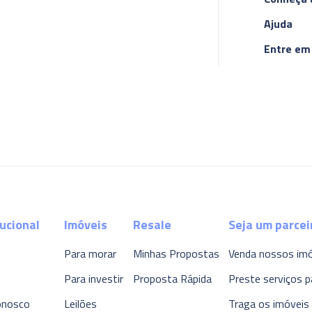
Ajuda
Entre em
tucional
Imóveis
Resale
Seja um parcei
Para morar
Minhas Propostas
Venda nossos im
Para investir
Proposta Rápida
Preste serviços p
onosco
Leilões
Traga os imóveis