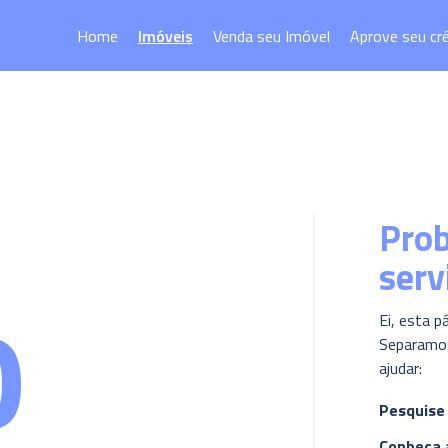
Home
Imóveis
Venda seu Imóvel
Aprove seu cr
Pro
serv
0
Ei, esta p
Separamos
ajudar:
Pesquise
Conheça 